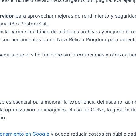
ando el número de archivos cargados por página. Por ejempl
rvidor
para aprovechar mejoras de rendimiento y segurida
ariaDB o PostgreSQL.
en la carga simultánea de múltiples archivos y mejoran el 
con herramientas como New Relic o Pingdom para detectar
gura que el sitio funcione sin interrupciones y ofrezca tie
eb es esencial para mejorar la experiencia del usuario, aume
a optimización de imágenes, el uso de CDNs, la gestión d
io.
ionamiento en Google
y puede reducir costos en publicidad