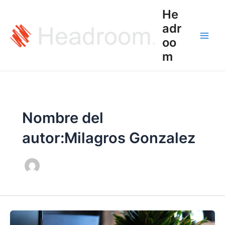
Ir
Post
Main
He
al
pagination
adr
Men
contenido
oo
m
Nombre del
autor:Milagros Gonzalez