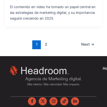
El contenido en video ha tomado un papel central en
las estrategias de marketing digital, y su importancia
seguirá creciendo en 2025.
1
2
Next
→
H
Agencia de Marketing digital.
Más talento. Más velocidad. Más impacto.
F
X
I
T
L
a
-
n
i
i
c
t
s
k
n